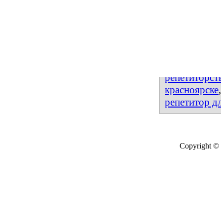
Предметы: а
290 руб О
Занятия с ре
Также иска
по маркет
репетитор
красноярске
репетитор дл
Copyright © 